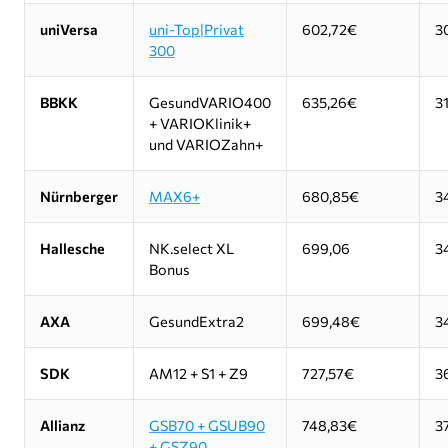
uniVersa
uni-Top|Privat
602,72€
3
300
BBKK
GesundVARIO400
635,26€
3
+ VARIOKlinik+
und VARIOZahn+
Nürnberger
MAX6+
680,85€
3
Hallesche
NK.select XL
699,06
3
Bonus
AXA
GesundExtra2
699,48€
3
SDK
AM12 + S1 + Z9
727,57€
3
Allianz
GSB70 + GSUB90
748,83€
3
+ GSZ90