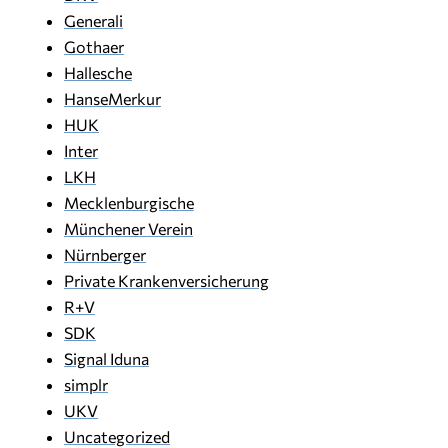
Generali
Gothaer
Hallesche
HanseMerkur
HUK
Inter
LKH
Mecklenburgische
Münchener Verein
Nürnberger
Private Krankenversicherung
R+V
SDK
Signal Iduna
simplr
UKV
Uncategorized