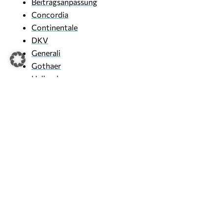
Beitragsanpassung
Concordia
Continentale
DKV
Generali
Gothaer
Hallesche
HanseMerkur
HUK
Inter
LKH
Mecklenburgische
Münchener Verein
Nürnberger
Private Krankenversicherung
R+V
SDK
Signal Iduna