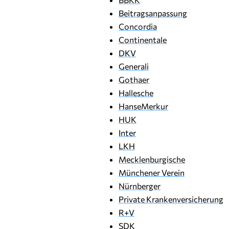
Beitragsanpassung
Concordia
Continentale
DKV
Generali
Gothaer
Hallesche
HanseMerkur
HUK
Inter
LKH
Mecklenburgische
Münchener Verein
Nürnberger
Private Krankenversicherung
R+V
SDK