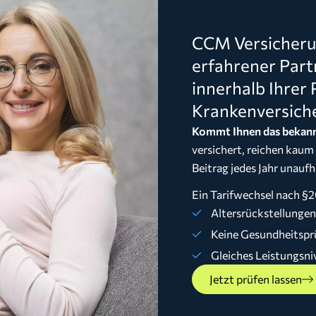
CCM Versicherun
erfahrener Part
innerhalb Ihrer 
Krankenversich
Kommt Ihnen das bekann
versichert, reichen kaum
Beitrag jedes Jahr unaufh
Ein Tarifwechsel nach §2
Altersrückstellunge
Keine Gesundheitspr
Gleiches Leistungsni
Jetzt prüfen lassen