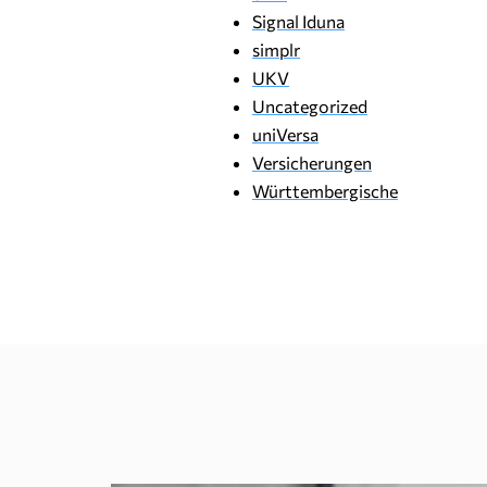
Signal Iduna
simplr
UKV
Uncategorized
uniVersa
Versicherungen
Württembergische