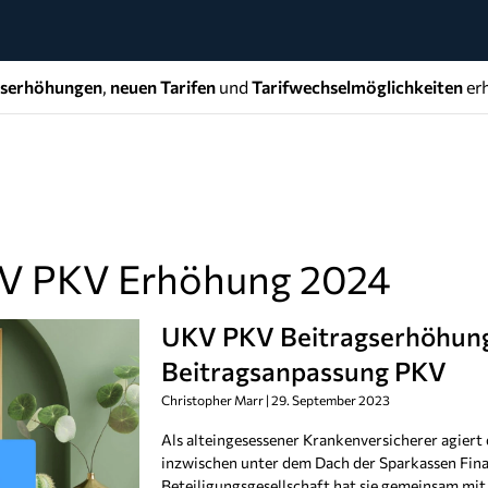
gserhöhungen
,
neuen Tarifen
und
Tarifwechselmöglichkeiten
erh
KV PKV Erhöhung 2024
UKV PKV Beitragserhöhung
Beitragsanpassung PKV
Christopher Marr
29. September 2023
Als alteingesessener Krankenversicherer agier
inzwischen unter dem Dach der Sparkassen Fina
Beteiligungsgesellschaft hat sie gemeinsam mi