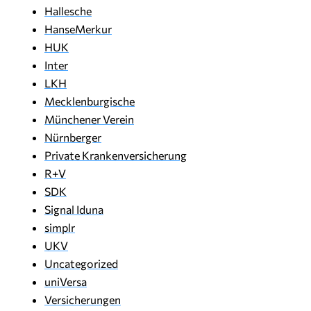
Hallesche
HanseMerkur
HUK
Inter
LKH
Mecklenburgische
Münchener Verein
Nürnberger
Private Krankenversicherung
R+V
SDK
Signal Iduna
simplr
UKV
Uncategorized
uniVersa
Versicherungen