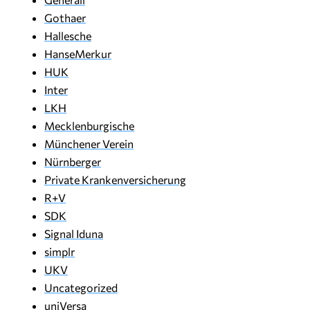
Gothaer
Hallesche
HanseMerkur
HUK
Inter
LKH
Mecklenburgische
Münchener Verein
Nürnberger
Private Krankenversicherung
R+V
SDK
Signal Iduna
simplr
UKV
Uncategorized
uniVersa