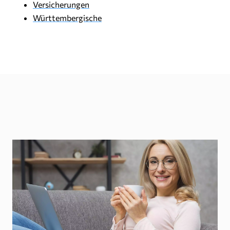
Versicherungen
Württembergische