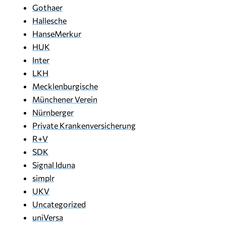
Gothaer
Hallesche
HanseMerkur
HUK
Inter
LKH
Mecklenburgische
Münchener Verein
Nürnberger
Private Krankenversicherung
R+V
SDK
Signal Iduna
simplr
UKV
Uncategorized
uniVersa