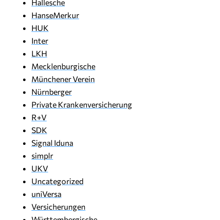
Hallesche
HanseMerkur
HUK
Inter
LKH
Mecklenburgische
Münchener Verein
Nürnberger
Private Krankenversicherung
R+V
SDK
Signal Iduna
simplr
UKV
Uncategorized
uniVersa
Versicherungen
Württembergische