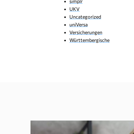
simplr
UKV
Uncategorized
uniVersa
Versicherungen
Württembergische