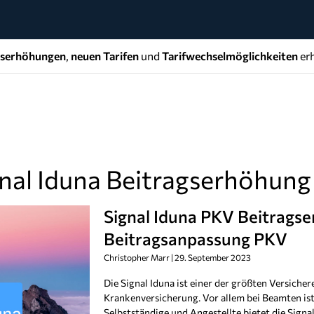
gserhöhungen
,
neuen Tarifen
und
Tarifwechselmöglichkeiten
erh
gnal Iduna Beitragserhöhun
Signal Iduna PKV Beitrags
Beitragsanpassung PKV
Christopher Marr
29. September 2023
Die Signal Iduna ist einer der größten Versicher
Krankenversicherung. Vor allem bei Beamten ist 
Selbstständige und Angestellte bietet die Signa