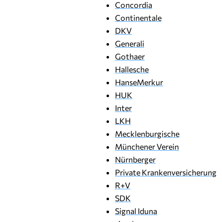
Concordia
Continentale
DKV
Generali
Gothaer
Hallesche
HanseMerkur
HUK
Inter
LKH
Mecklenburgische
Münchener Verein
Nürnberger
Private Krankenversicherung
R+V
SDK
Signal Iduna