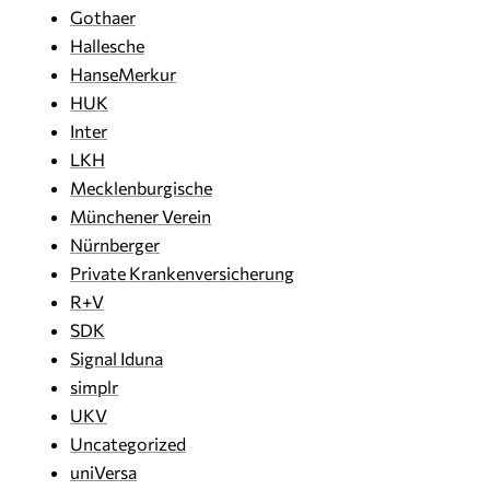
Gothaer
Hallesche
HanseMerkur
HUK
Inter
LKH
Mecklenburgische
Münchener Verein
Nürnberger
Private Krankenversicherung
R+V
SDK
Signal Iduna
simplr
UKV
Uncategorized
uniVersa