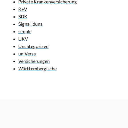
Private Krankenversicherung
R+V
SDK
Signal Iduna
simplr
UKV
Uncategorized
uniVersa
Versicherungen
Württembergische