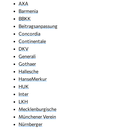
AXA
Barmenia
BBKK
Beitragsanpassung
Concordia
Continentale
DKV
Generali
Gothaer
Hallesche
HanseMerkur
HUK
Inter
LKH
Mecklenburgische
Münchener Verein
Nürnberger