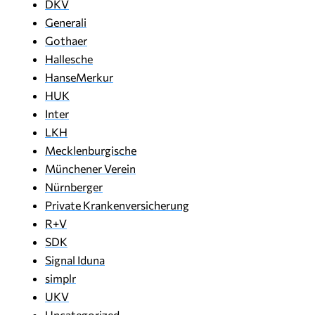
DKV
Generali
Gothaer
Hallesche
HanseMerkur
HUK
Inter
LKH
Mecklenburgische
Münchener Verein
Nürnberger
Private Krankenversicherung
R+V
SDK
Signal Iduna
simplr
UKV
Uncategorized