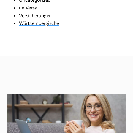
uniVersa
Versicherungen
Württembergische