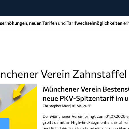
gserhöhungen
,
neuen Tarifen
und
Tarifwechselmöglichkeiten
erh
nchener Verein Zahnstaffel
Münchener Verein Bestens
neue PKV-Spitzentarif im 
Christopher Marr
18. Mai 2026
Der Münchener Verein bringt zum 01.07.2026 e
greift damit im High-End-Segment an. Erfahren S
wirklich dahinter steckt und wie das neue Flag