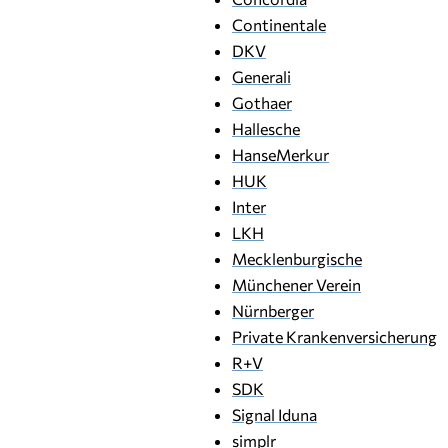
Continentale
DKV
Generali
Gothaer
Hallesche
HanseMerkur
HUK
Inter
LKH
Mecklenburgische
Münchener Verein
Nürnberger
Private Krankenversicherung
R+V
SDK
Signal Iduna
simplr