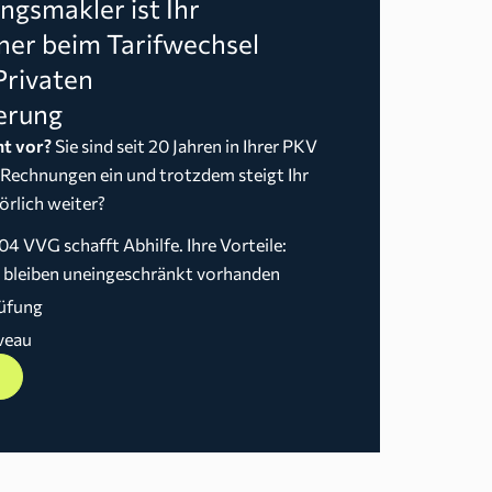
gsmakler ist Ihr
ner beim Tarifwechsel
Privaten
erung
t vor?
Sie sind seit 20 Jahren in Ihrer PKV
 Rechnungen ein und trotzdem steigt Ihr
örlich weiter?
04 VVG schafft Abhilfe. Ihre Vorteile:
n bleiben uneingeschränkt vorhanden
üfung
veau