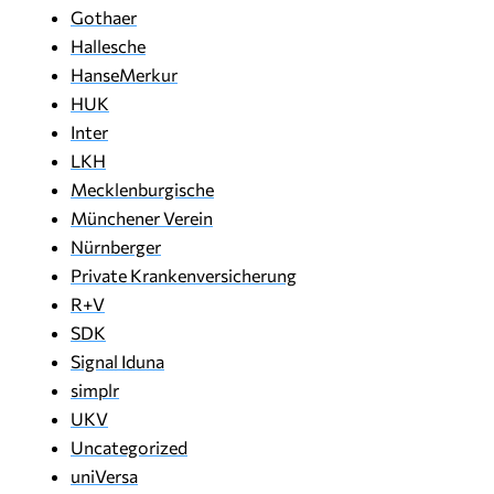
Gothaer
Hallesche
HanseMerkur
HUK
Inter
LKH
Mecklenburgische
Münchener Verein
Nürnberger
Private Krankenversicherung
R+V
SDK
Signal Iduna
simplr
UKV
Uncategorized
uniVersa