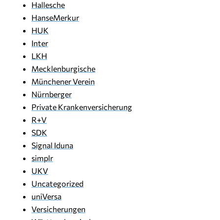
Hallesche
HanseMerkur
HUK
Inter
LKH
Mecklenburgische
Münchener Verein
Nürnberger
Private Krankenversicherung
R+V
SDK
Signal Iduna
simplr
UKV
Uncategorized
uniVersa
Versicherungen