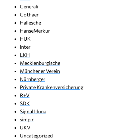
Generali
Gothaer
Hallesche
HanseMerkur
HUK
Inter
LKH
Mecklenburgische
Münchener Verein
Nürnberger
Private Krankenversicherung
R+V
SDK
Signal Iduna
simplr
UKV
Uncategorized