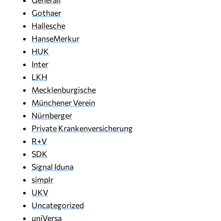
Gothaer
Hallesche
HanseMerkur
HUK
Inter
LKH
Mecklenburgische
Münchener Verein
Nürnberger
Private Krankenversicherung
R+V
SDK
Signal Iduna
simplr
UKV
Uncategorized
uniVersa