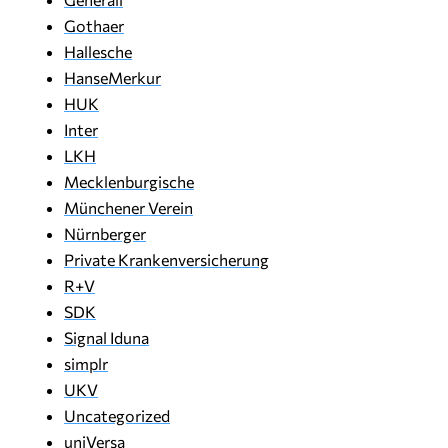
Gothaer
Hallesche
HanseMerkur
HUK
Inter
LKH
Mecklenburgische
Münchener Verein
Nürnberger
Private Krankenversicherung
R+V
SDK
Signal Iduna
simplr
UKV
Uncategorized
uniVersa