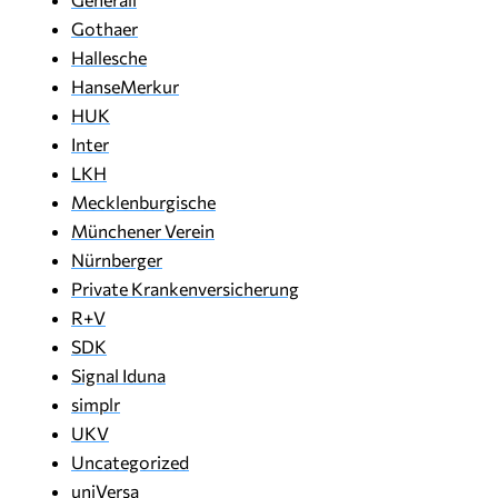
Gothaer
Hallesche
HanseMerkur
HUK
Inter
LKH
Mecklenburgische
Münchener Verein
Nürnberger
Private Krankenversicherung
R+V
SDK
Signal Iduna
simplr
UKV
Uncategorized
uniVersa