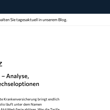
alten Sie tagesaktuell in unserem Blog.
z
 – Analyse,
echseloptionen
ate Krankenversicherung bringt endlich
olio läuft unter dem Namen
 AktiMed-Serie ablösen. Was die Tarife