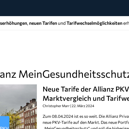
gserhöhungen
,
neuen Tarifen
und
Tarifwechselmöglichkeiten
erh
lianz MeinGesundheitsschut
Neue Tarife der Allianz PKV
Marktvergleich und Tarifw
Christopher Marr
22. März 2024
Zum 08.04.2024 ist es so weit. Die Allianz Priv
neue PKV-Tarife auf den Markt. Das neue Portf
„MeinGesundheitsschutz“ und soll die bisherige