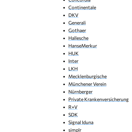
Continentale
DKV
Generali
Gothaer
Hallesche
HanseMerkur
HUK
Inter
LKH
Mecklenburgische
Münchener Verein
Nürnberger
Private Krankenversicherung
R+V
SDK
Signal Iduna
simplr