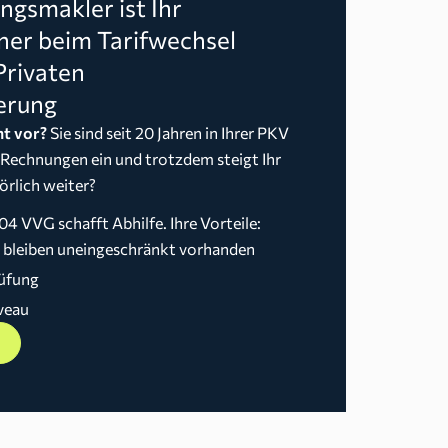
gsmakler ist Ihr
ner beim Tarifwechsel
Privaten
erung
t vor?
Sie sind seit 20 Jahren in Ihrer PKV
 Rechnungen ein und trotzdem steigt Ihr
örlich weiter?
04 VVG schafft Abhilfe. Ihre Vorteile:
n bleiben uneingeschränkt vorhanden
üfung
veau