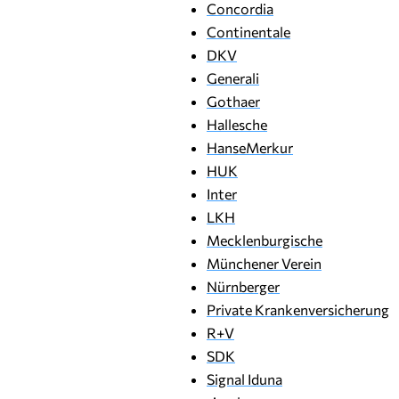
Concordia
Continentale
DKV
Generali
Gothaer
Hallesche
HanseMerkur
HUK
Inter
LKH
Mecklenburgische
Münchener Verein
Nürnberger
Private Krankenversicherung
R+V
SDK
Signal Iduna