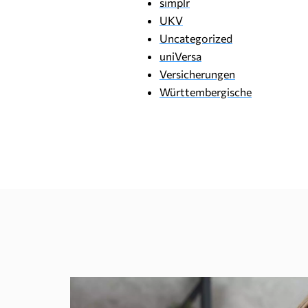
simplr
UKV
Uncategorized
uniVersa
Versicherungen
Württembergische