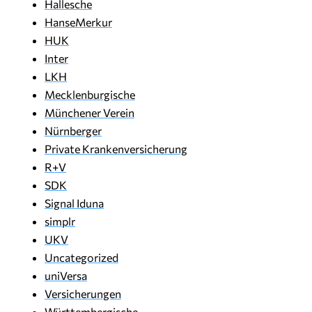
Hallesche
HanseMerkur
HUK
Inter
LKH
Mecklenburgische
Münchener Verein
Nürnberger
Private Krankenversicherung
R+V
SDK
Signal Iduna
simplr
UKV
Uncategorized
uniVersa
Versicherungen
Württembergische