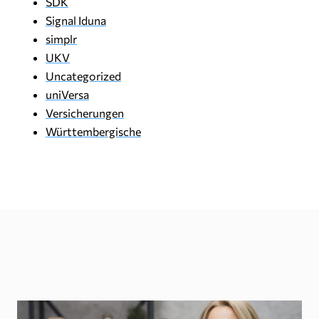
SDK
Signal Iduna
simplr
UKV
Uncategorized
uniVersa
Versicherungen
Württembergische