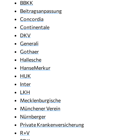
BBKK
Beitragsanpassung
Concordia
Continentale
DKV
Generali
Gothaer
Hallesche
HanseMerkur
HUK
Inter
LKH
Mecklenburgische
Münchener Verein
Nürnberger
Private Krankenversicherung
R+V