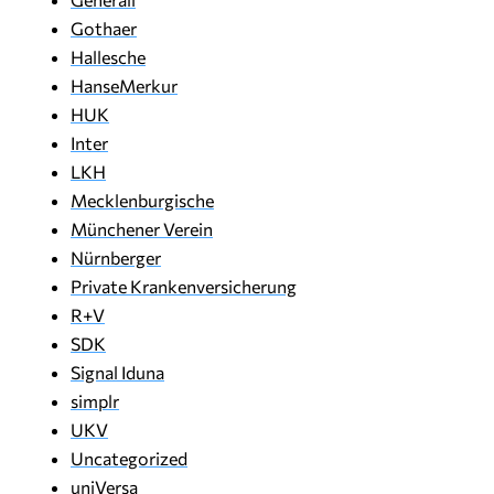
Gothaer
Hallesche
HanseMerkur
HUK
Inter
LKH
Mecklenburgische
Münchener Verein
Nürnberger
Private Krankenversicherung
R+V
SDK
Signal Iduna
simplr
UKV
Uncategorized
uniVersa