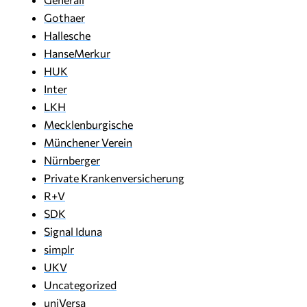
Gothaer
Hallesche
HanseMerkur
HUK
Inter
LKH
Mecklenburgische
Münchener Verein
Nürnberger
Private Krankenversicherung
R+V
SDK
Signal Iduna
simplr
UKV
Uncategorized
uniVersa