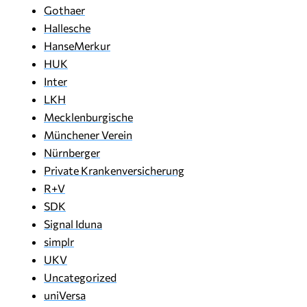
Gothaer
Hallesche
HanseMerkur
HUK
Inter
LKH
Mecklenburgische
Münchener Verein
Nürnberger
Private Krankenversicherung
R+V
SDK
Signal Iduna
simplr
UKV
Uncategorized
uniVersa