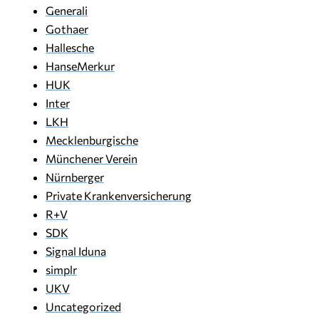
Generali
Gothaer
Hallesche
HanseMerkur
HUK
Inter
LKH
Mecklenburgische
Münchener Verein
Nürnberger
Private Krankenversicherung
R+V
SDK
Signal Iduna
simplr
UKV
Uncategorized