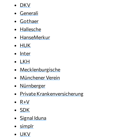
DKV
Generali
Gothaer
Hallesche
HanseMerkur
HUK
Inter
LKH
Mecklenburgische
Münchener Verein
Nürnberger
Private Krankenversicherung
R+V
SDK
Signal Iduna
simplr
UKV