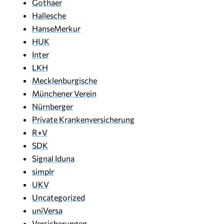
Gothaer
Hallesche
HanseMerkur
HUK
Inter
LKH
Mecklenburgische
Münchener Verein
Nürnberger
Private Krankenversicherung
R+V
SDK
Signal Iduna
simplr
UKV
Uncategorized
uniVersa
Versicherungen