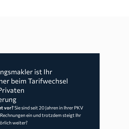
gsmakler ist Ihr
ner beim Tarifwechsel
Privaten
erung
t vor?
Sie sind seit 20 Jahren in Ihrer PKV
 Rechnungen ein und trotzdem steigt Ihr
örlich weiter?