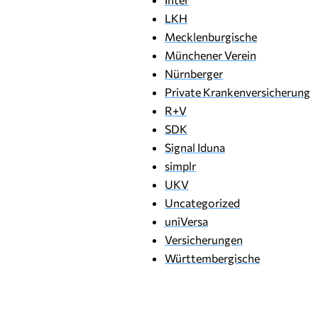
LKH
Mecklenburgische
Münchener Verein
Nürnberger
Private Krankenversicherung
R+V
SDK
Signal Iduna
simplr
UKV
Uncategorized
uniVersa
Versicherungen
Württembergische