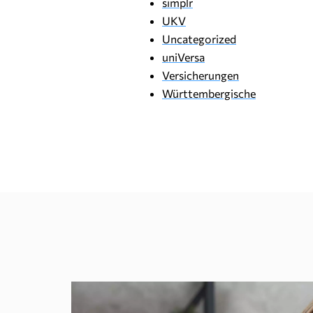
simplr
UKV
Uncategorized
uniVersa
Versicherungen
Württembergische