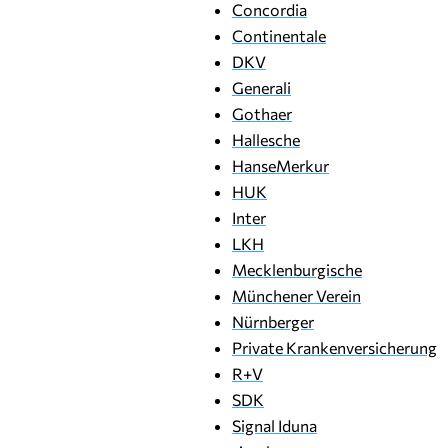
Concordia
Continentale
DKV
Generali
Gothaer
Hallesche
HanseMerkur
HUK
Inter
LKH
Mecklenburgische
Münchener Verein
Nürnberger
Private Krankenversicherung
R+V
SDK
Signal Iduna