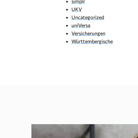
simplr
UKV
Uncategorized
uniVersa
Versicherungen
Württembergische