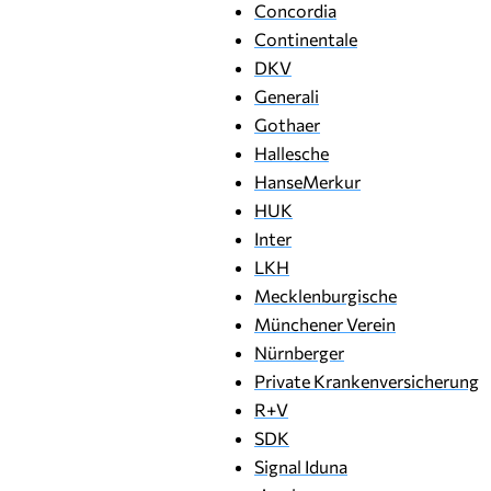
Concordia
Continentale
DKV
Generali
Gothaer
Hallesche
HanseMerkur
HUK
Inter
LKH
Mecklenburgische
Münchener Verein
Nürnberger
Private Krankenversicherung
R+V
SDK
Signal Iduna