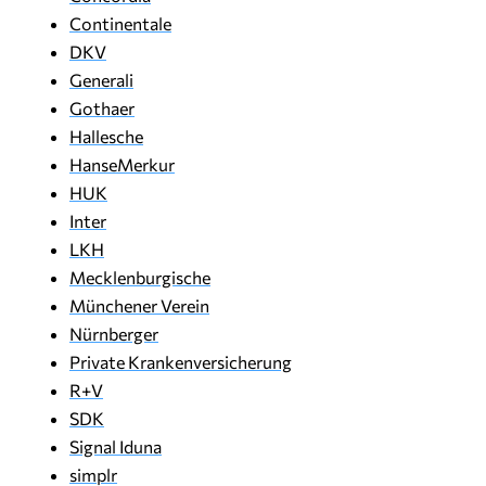
Continentale
DKV
Generali
Gothaer
Hallesche
HanseMerkur
HUK
Inter
LKH
Mecklenburgische
Münchener Verein
Nürnberger
Private Krankenversicherung
R+V
SDK
Signal Iduna
simplr