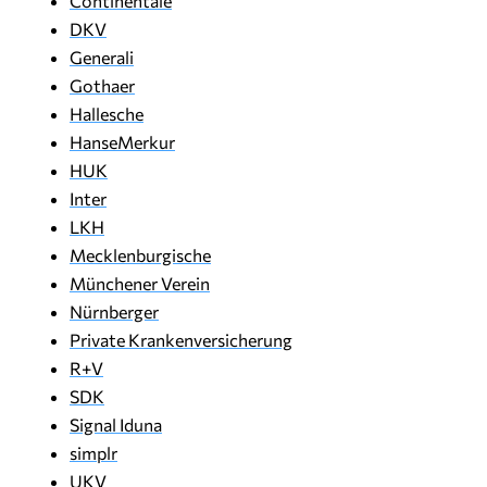
Continentale
DKV
Generali
Gothaer
Hallesche
HanseMerkur
HUK
Inter
LKH
Mecklenburgische
Münchener Verein
Nürnberger
Private Krankenversicherung
R+V
SDK
Signal Iduna
simplr
UKV