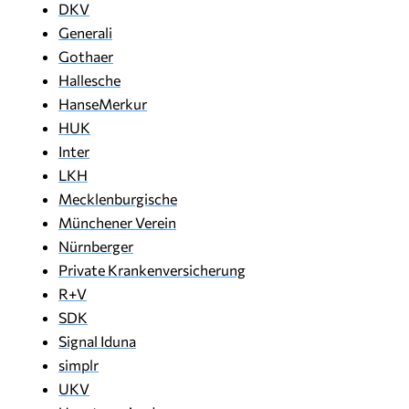
DKV
Generali
Gothaer
Hallesche
HanseMerkur
HUK
Inter
LKH
Mecklenburgische
Münchener Verein
Nürnberger
Private Krankenversicherung
R+V
SDK
Signal Iduna
simplr
UKV