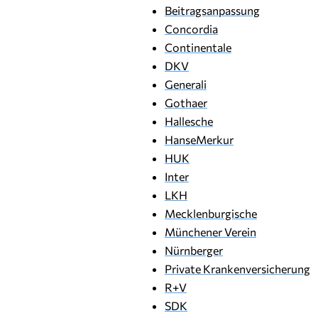
Beitragsanpassung
Concordia
Continentale
DKV
Generali
Gothaer
Hallesche
HanseMerkur
HUK
Inter
LKH
Mecklenburgische
Münchener Verein
Nürnberger
Private Krankenversicherung
R+V
SDK