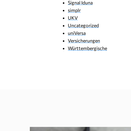
Signal Iduna
simplr
UKV
Uncategorized
uniVersa
Versicherungen
Württembergische