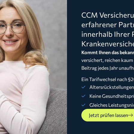
CCM Versicherun
erfahrener Part
innerhalb Ihrer 
Krankenversich
Kommt Ihnen das bekann
versichert, reichen kaum
Beitrag jedes Jahr unaufh
Ein Tarifwechsel nach §2
Altersrückstellunge
Keine Gesundheitspr
Gleiches Leistungsni
Jetzt prüfen lassen