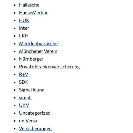
Hallesche
HanseMerkur
HUK
Inter
LKH
Mecklenburgische
Münchener Verein
Nürnberger
Private Krankenversicherung
R+V
SDK
Signal Iduna
simplr
UKV
Uncategorized
uniVersa
Versicherungen