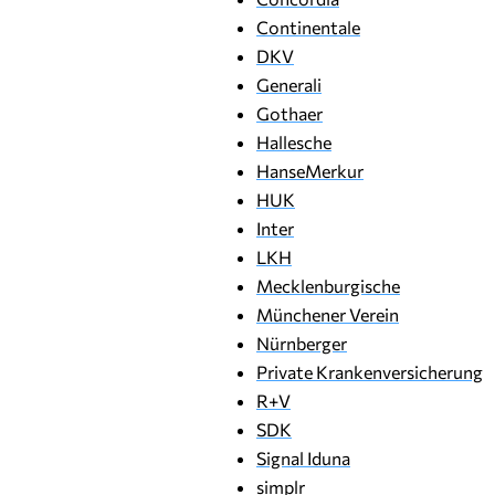
Continentale
DKV
Generali
Gothaer
Hallesche
HanseMerkur
HUK
Inter
LKH
Mecklenburgische
Münchener Verein
Nürnberger
Private Krankenversicherung
R+V
SDK
Signal Iduna
simplr