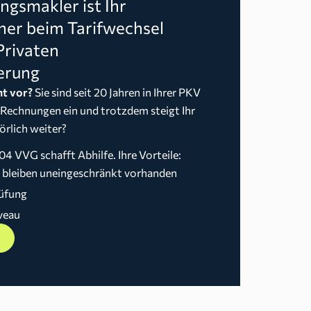
gsmakler ist Ihr
ner beim Tarifwechsel
Privaten
erung
t vor?
Sie sind seit 20 Jahren in Ihrer PKV
 Rechnungen ein und trotzdem steigt Ihr
örlich weiter?
04 VVG schafft Abhilfe. Ihre Vorteile:
n bleiben uneingeschränkt vorhanden
üfung
veau