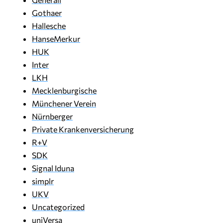
Gothaer
Hallesche
HanseMerkur
HUK
Inter
LKH
Mecklenburgische
Münchener Verein
Nürnberger
Private Krankenversicherung
R+V
SDK
Signal Iduna
simplr
UKV
Uncategorized
uniVersa