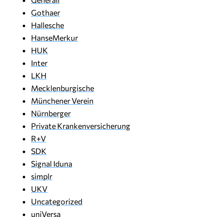
Gothaer
Hallesche
HanseMerkur
HUK
Inter
LKH
Mecklenburgische
Münchener Verein
Nürnberger
Private Krankenversicherung
R+V
SDK
Signal Iduna
simplr
UKV
Uncategorized
uniVersa