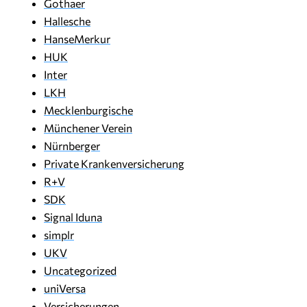
Gothaer
Hallesche
HanseMerkur
HUK
Inter
LKH
Mecklenburgische
Münchener Verein
Nürnberger
Private Krankenversicherung
R+V
SDK
Signal Iduna
simplr
UKV
Uncategorized
uniVersa
Versicherungen