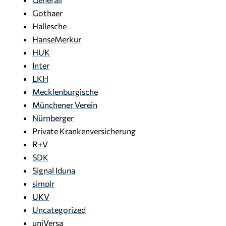
Gothaer
Hallesche
HanseMerkur
HUK
Inter
LKH
Mecklenburgische
Münchener Verein
Nürnberger
Private Krankenversicherung
R+V
SDK
Signal Iduna
simplr
UKV
Uncategorized
uniVersa