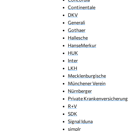
Continentale
DKV
Generali
Gothaer
Hallesche
HanseMerkur
HUK
Inter
LKH
Mecklenburgische
Münchener Verein
Nürnberger
Private Krankenversicherung
R+V
SDK
Signal Iduna
simplr