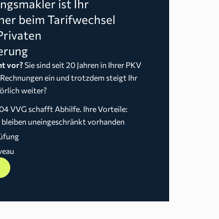
gsmakler ist Ihr
ner beim Tarifwechsel
Privaten
erung
t vor?
Sie sind seit 20 Jahren in Ihrer PKV
 Rechnungen ein und trotzdem steigt Ihr
örlich weiter?
04 VVG schafft Abhilfe. Ihre Vorteile:
n bleiben uneingeschränkt vorhanden
üfung
veau