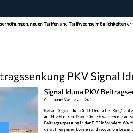
gserhöhungen
,
neuen Tarifen
und
Tarifwechselmöglichkeiten
erh
itragssenkung PKV Signal I
Signal Iduna PKV Beitrags
Christopher Marr
23. Juli 2024
Bei der Signal Iduna (inkl. Deutscher Ring) lauf
auf Hochtouren. Dann nämlich werden die Versi
Beitragsanpassung in der PKV informiert. Welch
darauf reagieren können und wovon Sie besser di