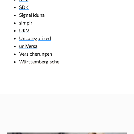
SDK
Signal Iduna
simplr
UKV
Uncategorized
uniVersa
Versicherungen
Württembergische