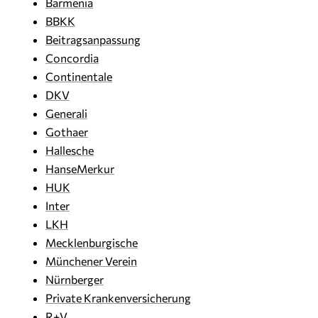
Barmenia
BBKK
Beitragsanpassung
Concordia
Continentale
DKV
Generali
Gothaer
Hallesche
HanseMerkur
HUK
Inter
LKH
Mecklenburgische
Münchener Verein
Nürnberger
Private Krankenversicherung
R+V