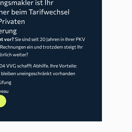
gsmakler ist Ihr
ner beim Tarifwechsel
Privaten
erung
t vor?
Sie sind seit 20 Jahren in Ihrer PKV
 Rechnungen ein und trotzdem steigt Ihr
örlich weiter?
04 VVG schafft Abhilfe. Ihre Vorteile:
n bleiben uneingeschränkt vorhanden
üfung
veau