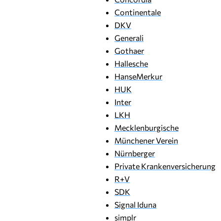
Continentale
DKV
Generali
Gothaer
Hallesche
HanseMerkur
HUK
Inter
LKH
Mecklenburgische
Münchener Verein
Nürnberger
Private Krankenversicherung
R+V
SDK
Signal Iduna
simplr