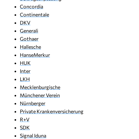
Concordia
Continentale
DKV
Generali
Gothaer
Hallesche
HanseMerkur
HUK
Inter
LKH
Mecklenburgische
Münchener Verein
Nürnberger
Private Krankenversicherung
R+V
SDK
Signal Iduna