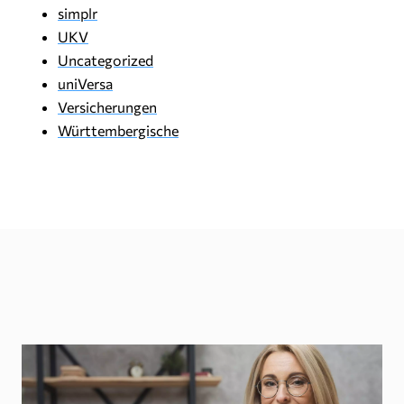
simplr
UKV
Uncategorized
uniVersa
Versicherungen
Württembergische