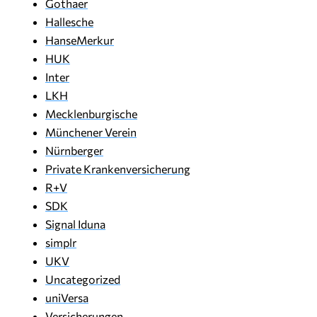
Gothaer
Hallesche
HanseMerkur
HUK
Inter
LKH
Mecklenburgische
Münchener Verein
Nürnberger
Private Krankenversicherung
R+V
SDK
Signal Iduna
simplr
UKV
Uncategorized
uniVersa
Versicherungen