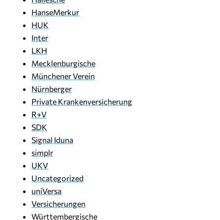
HanseMerkur
HUK
Inter
LKH
Mecklenburgische
Münchener Verein
Nürnberger
Private Krankenversicherung
R+V
SDK
Signal Iduna
simplr
UKV
Uncategorized
uniVersa
Versicherungen
Württembergische