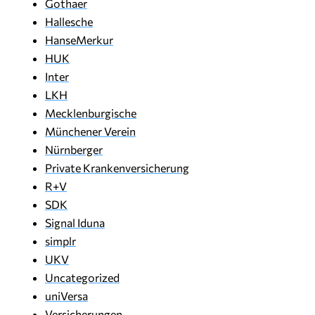
Gothaer
Hallesche
HanseMerkur
HUK
Inter
LKH
Mecklenburgische
Münchener Verein
Nürnberger
Private Krankenversicherung
R+V
SDK
Signal Iduna
simplr
UKV
Uncategorized
uniVersa
Versicherungen