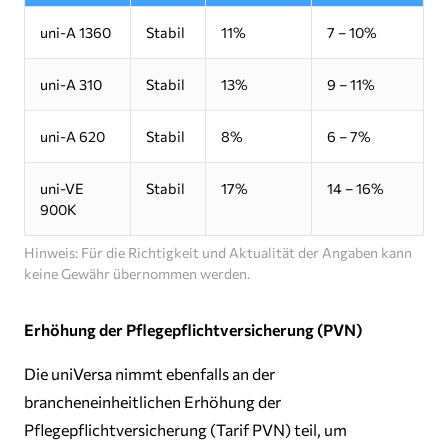
uni-A 1360
Stabil
11%
7 – 10%
uni-A 310
Stabil
13%
9 – 11%
uni-A 620
Stabil
8%
6 – 7%
uni-VE
Stabil
17%
14 – 16%
900K
Hinweis: Für die Richtigkeit und Aktualität der Angaben kann
keine Gewähr übernommen werden.
Erhöhung der Pflegepflichtversicherung (PVN)
Die uniVersa nimmt ebenfalls an der
brancheneinheitlichen Erhöhung der
Pflegepflichtversicherung (Tarif PVN) teil, um